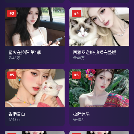
#
3
#
4
星火在拉萨 第1季
西雅图逆旅·热播完整版
48万
48万
#
5
#
6
香港告白
拉萨迷局
48万
48万