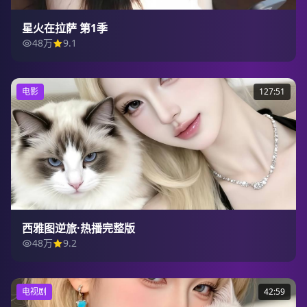
星火在拉萨 第1季
48万
9.1
电影
127:51
西雅图逆旅·热播完整版
48万
9.2
电视剧
42:59