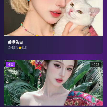
香港告白
48万
8.3
综艺
40:22