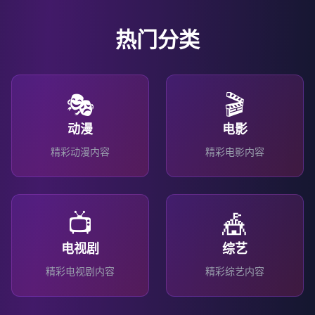
热门分类
🎭
🎬
动漫
电影
精彩
动漫
内容
精彩
电影
内容
📺
🎪
电视剧
综艺
精彩
电视剧
内容
精彩
综艺
内容