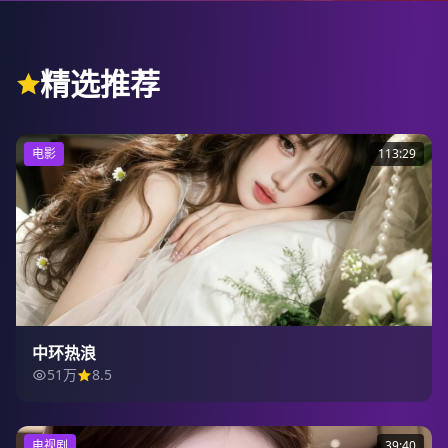
精选推荐
电影
113:29
中环热浪
51万
8.5
电视剧
39:40