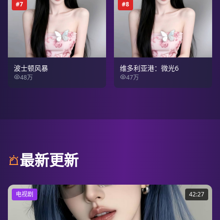
#
7
#
8
波士顿风暴
维多利亚港：微光6
48万
47万
最新更新
电视剧
42:27